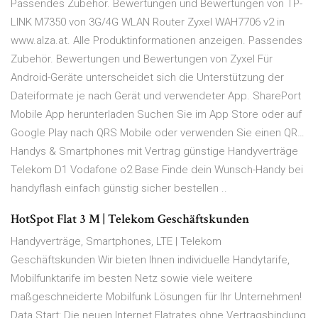
Passendes Zubehör. Bewertungen und Bewertungen von TP-
LINK M7350 von 3G/4G WLAN Router Zyxel WAH7706 v2 in
www.alza.at. Alle Produktinformationen anzeigen. Passendes
Zubehör. Bewertungen und Bewertungen von Zyxel Für
Android-Geräte unterscheidet sich die Unterstützung der
Dateiformate je nach Gerät und verwendeter App. SharePort
Mobile App herunterladen Suchen Sie im App Store oder auf
Google Play nach QRS Mobile oder verwenden Sie einen QR…
Handys & Smartphones mit Vertrag günstige Handyverträge
Telekom D1 Vodafone o2 Base Finde dein Wunsch-Handy bei
handyflash einfach günstig sicher bestellen ..
HotSpot Flat 3 M | Telekom Geschäftskunden
Handyverträge, Smartphones, LTE | Telekom
Geschäftskunden Wir bieten Ihnen individuelle Handytarife,
Mobilfunktarife im besten Netz sowie viele weitere
maßgeschneiderte Mobilfunk Lösungen für Ihr Unternehmen!
Data Start: Die neuen Internet Flatrates ohne Vertragsbindung