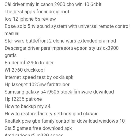
Cài driver máy in canon 2900 cho win 10 64bit
The best apps for android root
Ios 12 iphone 5s review
Bose solo 5 tv sound system with universal remote control
manual
Star wars battlefront 2 clone wars extended era mod
Descargar driver para impresora epson stylus cx3900
gratis
Bruder mfc290c treiber
Wf 2760 druckkopf
Internet speed test by ookla apk
Hp laserjet 1025nw farbtreiber
Samsung galaxy s4 i9505 stock firmware download
Hp f2235 patrone
How to backup my s4
How to restore factory settings ipod classic
Realtek pcie gbe family controller download windows 10
Gta 5 games free download apk
Amd radeon r5 m330 specs