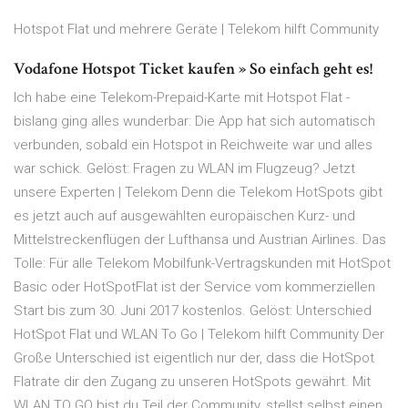
Hotspot Flat und mehrere Geräte | Telekom hilft Community
Vodafone Hotspot Ticket kaufen » So einfach geht es!
Ich habe eine Telekom-Prepaid-Karte mit Hotspot Flat -
bislang ging alles wunderbar: Die App hat sich automatisch
verbunden, sobald ein Hotspot in Reichweite war und alles
war schick. Gelöst: Fragen zu WLAN im Flugzeug? Jetzt
unsere Experten | Telekom Denn die Telekom HotSpots gibt
es jetzt auch auf ausgewählten europäischen Kurz- und
Mittelstreckenflügen der Lufthansa und Austrian Airlines. Das
Tolle: Für alle Telekom Mobilfunk-Vertragskunden mit HotSpot
Basic oder HotSpotFlat ist der Service vom kommerziellen
Start bis zum 30. Juni 2017 kostenlos. Gelöst: Unterschied
HotSpot Flat und WLAN To Go | Telekom hilft Community Der
Große Unterschied ist eigentlich nur der, dass die HotSpot
Flatrate dir den Zugang zu unseren HotSpots gewährt. Mit
WLAN TO GO bist du Teil der Community, stellst selbst einen