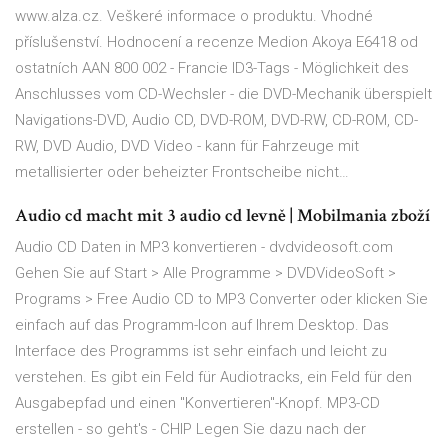
www.alza.cz. Veškeré informace o produktu. Vhodné
příslušenství. Hodnocení a recenze Medion Akoya E6418 od
ostatních AAN 800 002 - Francie ID3-Tags - Möglichkeit des
Anschlusses vom CD-Wechsler - die DVD-Mechanik überspielt
Navigations-DVD, Audio CD, DVD-ROM, DVD-RW, CD-ROM, CD-
RW, DVD Audio, DVD Video - kann für Fahrzeuge mit
metallisierter oder beheizter Frontscheibe nicht…
Audio cd macht mit 3 audio cd levně | Mobilmania zboží
Audio CD Daten in MP3 konvertieren - dvdvideosoft.com
Gehen Sie auf Start > Alle Programme > DVDVideoSoft >
Programs > Free Audio CD to MP3 Converter oder klicken Sie
einfach auf das Programm-Icon auf Ihrem Desktop. Das
Interface des Programms ist sehr einfach und leicht zu
verstehen. Es gibt ein Feld für Audiotracks, ein Feld für den
Ausgabepfad und einen "Konvertieren"-Knopf. MP3-CD
erstellen - so geht's - CHIP Legen Sie dazu nach der