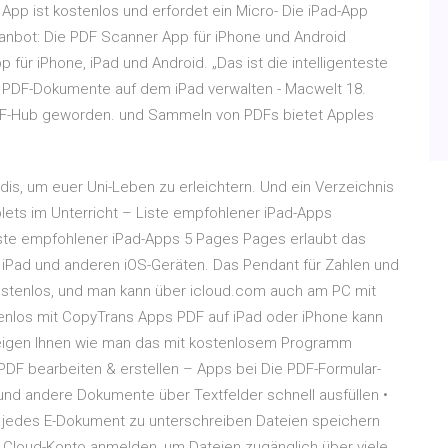
pp ist kostenlos und erfordet ein Micro- Die iPad-App
Scanbot: Die PDF Scanner App für iPhone und Android
 für iPhone, iPad und Android. „Das ist die intelligenteste
e PDF-Dokumente auf dem iPad verwalten - Macwelt 18.
PDF-Hub geworden. und Sammeln von PDFs bietet Apples
udis, um euer Uni-Leben zu erleichtern. Und ein Verzeichnis
lets im Unterricht – Liste empfohlener iPad-Apps
 Liste empfohlener iPad-Apps 5 Pages Pages erlaubt das
 iPad und anderen iOS-Geräten. Das Pendant für Zahlen und
kostenlos, und man kann über icloud.com auch am PC mit
tenlos mit CopyTrans Apps PDF auf iPad oder iPhone kann
eigen Ihnen wie man das mit kostenlosem Programm
F bearbeiten & erstellen – Apps bei Die PDF-Formular-
und andere Dokumente über Textfelder schnell ausfüllen •
us jedes E-Dokument zu unterschreiben Dateien speichern
Cloud-Konto anmelden, um Dateien zugänglich über viele