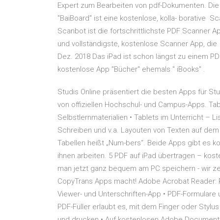
Expert zum Bearbeiten von pdf-Dokumenten. Die A
"BaiBoard" ist eine kostenlose, kolla- borative 
Scanbot ist die fortschrittlichste PDF Scanner App
und vollständigste, kostenlose Scanner App, di
Dez. 2018 Das iPad ist schon längst zu einem 
kostenlose App "Bücher" ehemals " iBooks" .
Studis Online präsentiert die besten Apps für St
von offiziellen Hochschul- und Campus-Apps. Tab
Selbstlernmaterialien • Tablets im Unterricht –
Schreiben und v.a. Layouten von Texten auf dem
Tabellen heißt „Num-bers“. Beide Apps gibt es 
ihnen arbeiten. 5 PDF auf iPad übertragen – kos
man jetzt ganz bequem am PC speichern - wir z
CopyTrans Apps macht! Adobe Acrobat Reader: PD
Viewer- und Unterschriften-App • PDF-Formulare 
PDF-Füller erlaubt es, mit dem Finger oder Styl
und drucken • Auf kostenlosen Adobe Document 