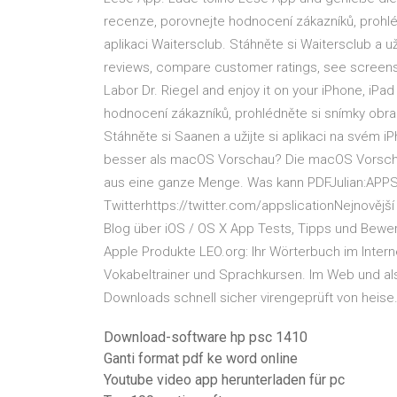
recenze, porovnejte hodnocení zákazníků, prohléd
aplikaci Waitersclub. Stáhněte si Waitersclub a už
reviews, compare customer ratings, see screens
Labor Dr. Riegel and enjoy it on your iPhone, iPa
hodnocení zákazníků, prohlédněte si snímky obraz
Stáhněte si Saanen a užijte si aplikaci na svém i
besser als macOS Vorschau? Die macOS Vorsch
aus eine ganze Menge. Was kann PDFJulian:APPSl
Twitterhttps://twitter.com/appslicationNejnovější
Blog über iOS / OS X App Tests, Tipps und Bewer
Apple Produkte LEO.org: Ihr Wörterbuch im Inter
Vokabeltrainer und Sprachkursen. Im Web und a
Downloads schnell sicher virengeprüft von heise
Download-software hp psc 1410
Ganti format pdf ke word online
Youtube video app herunterladen für pc