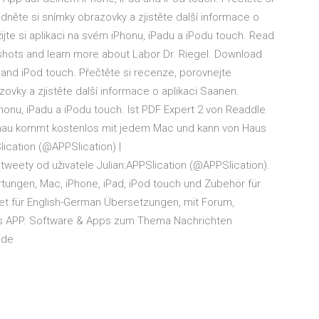
něte si snímky obrazovky a zjistěte další informace o
ijte si aplikaci na svém iPhonu, iPadu a iPodu touch. ‎Read
hots and learn more about Labor Dr. Riegel. Download
d and iPod touch. ‎Přečtěte si recenze, porovnejte
ovky a zjistěte další informace o aplikaci Saanen.
Phonu, iPadu a iPodu touch. Ist PDF Expert 2 von Readdle
au kommt kostenlos mit jedem Mac und kann von Haus
ication (@APPSlication) |
 tweety od uživatele Julian:APPSlication (@APPSlication).
tungen, Mac, iPhone, iPad, iPod touch und Zubehör für
net für English-German Übersetzungen, mit Forum,
ls APP. Software & Apps zum Thema Nachrichten.
.de