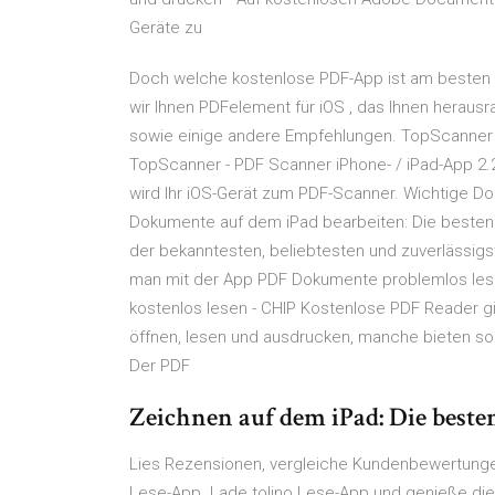
Geräte zu
Doch welche kostenlose PDF-App ist am besten f
wir Ihnen PDFelement für iOS , das Ihnen heraus
sowie einige andere Empfehlungen. TopScanner -
TopScanner - PDF Scanner iPhone- / iPad-App 2.
wird Ihr iOS-Gerät zum PDF-Scanner. Wichtige D
Dokumente auf dem iPad bearbeiten: Die besten
der bekanntesten, beliebtesten und zuverlässig
man mit der App PDF Dokumente problemlos lese
kostenlos lesen - CHIP Kostenlose PDF Reader gi
öffnen, lesen und ausdrucken, manche bieten so
Der PDF
Zeichnen auf dem iPad: Die beste
‎Lies Rezensionen, vergleiche Kundenbewertungen
Lese-App. Lade tolino Lese-App und genieße die 