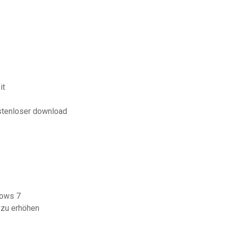
it
stenloser download
dows 7
 zu erhöhen