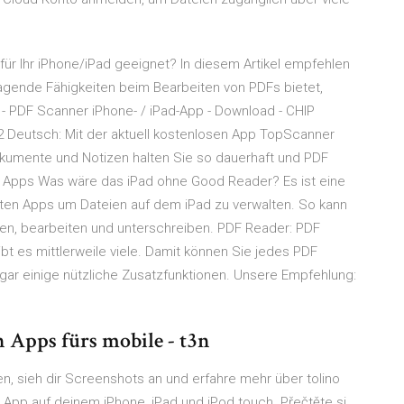
ür Ihr iPhone/iPad geeignet? In diesem Artikel empfehlen
ragende Fähigkeiten beim Bearbeiten von PDFs bietet,
 PDF Scanner iPhone- / iPad-App - Download - CHIP
2 Deutsch: Mit der aktuell kostenlosen App TopScanner
okumente und Notizen halten Sie so dauerhaft und PDF
 Apps Was wäre das iPad ohne Good Reader? Es ist eine
sten Apps um Dateien auf dem iPad zu verwalten. So kann
n, bearbeiten und unterschreiben. PDF Reader: PDF
bt es mittlerweile viele. Damit können Sie jedes PDF
gar einige nützliche Zusatzfunktionen. Unsere Empfehlung:
n Apps fürs mobile - t3n
, sieh dir Screenshots an und erfahre mehr über tolino
App auf deinem iPhone, iPad und iPod touch. ‎Přečtěte si